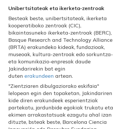
Unibertsitateak eta ikerketa-zentroak
Besteak beste, unibertsitateak, ikerketa
kooperatiboko zentroak (CIC),
bikaintasuneko ikerketa-zentroak (BERC),
Basque Research and Technology Alliance
(BRTA) erakundeko kideak, fundazioak,
museoak, kultura-zentroak edo sorkuntza-
eta komunikazio-enpresak daude
Jakindarirekin bat egin
duten
erakundeen
artean.
"Zientziaren dibulgaziorako eskifaia"
lelopean egin den topaketan, Jakindariren
kide diren erakundeek esperientziak
partekatu, jardunbide egokiak trukatu eta
ekimen arrakastatsuak ezagutu ahal izan
dituzte, bsteak beste, Barcelona Ciencia