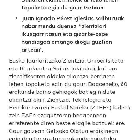
topaketa egin du gaur Getxon.
Juan Ignacio Pérez Iglesias sailburuak
nabarmendu duenez, “zientziari
ikusgarritasun eta gizarte-ospe
handiagoa emango diogu guztion
artean”.
Eusko Jaurlaritzako Zientzia, Unibertsitate
eta Berrikuntza Sailak Jakindari, kultura
zientifikoaren aldeko aliantza berriaren
lehen topaketa egin du gaur. Dagoeneko, 60
erakunde baino gehiagok bat egin dute
aliantzarekin, Zientzia, Teknologia eta
Berrikuntzaren Euskal Sareko (ZTBES) kideek
zein EAEn ezagutzaren hedapenean
erreferente diren beste eragile batzuek ere.
Gaur goizean Getxoko Olatua eraikinean
egin den topaketan erakunde horietako