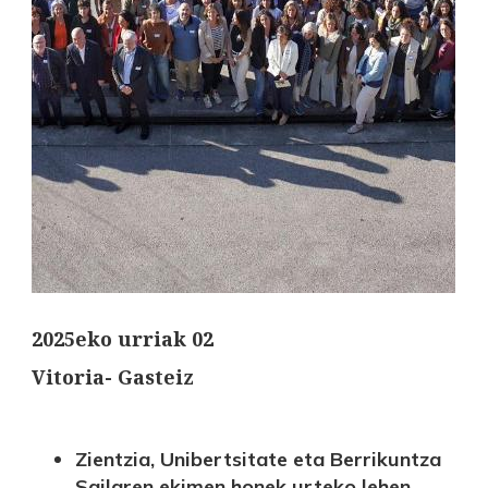
2025eko urriak 02
Vitoria- Gasteiz
Zientzia, Unibertsitate eta Berrikuntza
Sailaren ekimen honek urteko lehen