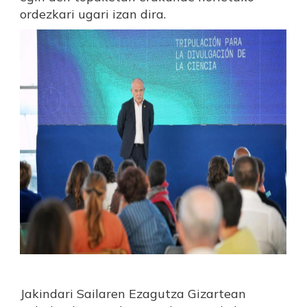
ordezkari ugari izan dira.
Jakindari Sailaren Ezagutza Gizartean