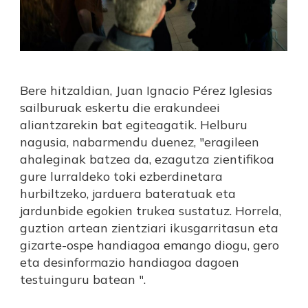
Bere hitzaldian, Juan Ignacio Pérez Iglesias
sailburuak eskertu die erakundeei
aliantzarekin bat egiteagatik. Helburu
nagusia, nabarmendu duenez, "eragileen
ahaleginak batzea da, ezagutza zientifikoa
gure lurraldeko toki ezberdinetara
hurbiltzeko, jarduera bateratuak eta
jardunbide egokien trukea sustatuz. Horrela,
guztion artean zientziari ikusgarritasun eta
gizarte-ospe handiagoa emango diogu, gero
eta desinformazio handiagoa dagoen
testuinguru batean ".