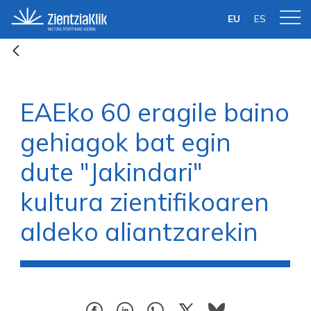
Eduki nagusira joan
EU
ES
EAEko 60 eragile baino
gehiagok bat egin
dute "Jakindari"
kultura zientifikoaren
aldeko aliantzarekin