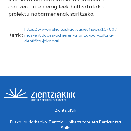
osatzen duten eragileek bultzatutako
proiektu nabarmenenak saritzeko.
https://www.irekia.euskadi.eus/eu/news/104807-
Iturria:
mas-entidades-adhieren-alianza-por-cultura-
cientifica-jakindari
ZientziaKlik
Eusko Jaurlaritzako Zientzia, Unibertsitate eta Berrikuntza
Saila