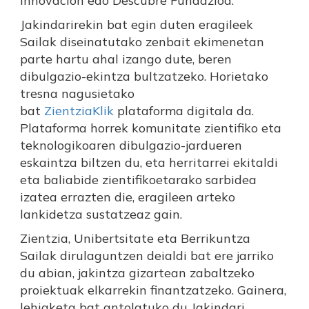
Innovación edo Descubre Fundazioa.
Jakindarirekin bat egin duten eragileek
Sailak diseinatutako zenbait ekimenetan
parte hartu ahal izango dute, beren
dibulgazio-ekintza bultzatzeko. Horietako
tresna nagusietako
bat
ZientziaKlik
plataforma digitala da.
Plataforma horrek komunitate zientifiko eta
teknologikoaren dibulgazio-jardueren
eskaintza biltzen du, eta herritarrei ekitaldi
eta baliabide zientifikoetarako sarbidea
izatea errazten die, eragileen arteko
lankidetza sustatzeaz gain.
Zientzia, Unibertsitate eta Berrikuntza
Sailak dirulaguntzen deialdi bat ere jarriko
du abian, jakintza gizartean zabaltzeko
proiektuak elkarrekin finantzatzeko. Gainera,
lehiaketa bat antolatuko du Jakindari