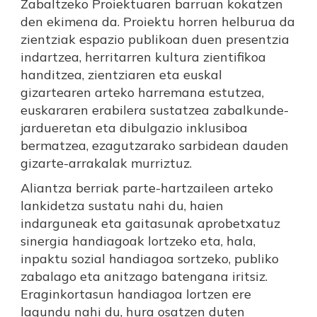
Zabaltzeko Proiektuaren barruan kokatzen
den ekimena da. Proiektu horren helburua da
zientziak espazio publikoan duen presentzia
indartzea, herritarren kultura zientifikoa
handitzea, zientziaren eta euskal
gizartearen arteko harremana estutzea,
euskararen erabilera sustatzea zabalkunde-
jardueretan eta dibulgazio inklusiboa
bermatzea, ezagutzarako sarbidean dauden
gizarte-arrakalak murriztuz.
Aliantza berriak parte-hartzaileen arteko
lankidetza sustatu nahi du, haien
indarguneak eta gaitasunak aprobetxatuz
sinergia handiagoak lortzeko eta, hala,
inpaktu sozial handiagoa sortzeko, publiko
zabalago eta anitzago batengana iritsiz.
Eraginkortasun handiagoa lortzen ere
lagundu nahi du, hura osatzen duten