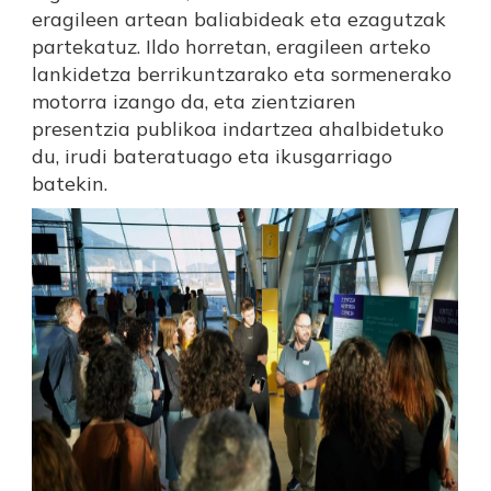
eragileen artean baliabideak eta ezagutzak
partekatuz. Ildo horretan, eragileen arteko
lankidetza berrikuntzarako eta sormenerako
motorra izango da, eta zientziaren
presentzia publikoa indartzea ahalbidetuko
du, irudi bateratuago eta ikusgarriago
batekin.