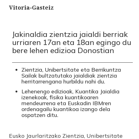
Vitoria-Gasteiz
Jakinaldia zientzia jaialdi berriak
urriaren 17an eta 18an egingo du
bere lehen edizioa Donostian
Zientzia, Unibertsitate eta Berrikuntza
Sailak bultzatutako jaialdiak zientzia
herritarrengana hurbildu nahi du.
Lehenengo edizioak, Kuantika Jaialdia
izenekoak, fisika kuantikoaren
mendeurrena eta Euskadin IBMren
ordenagailu kuantikoa izango dela
ospatzen ditu.
Eusko Jaurlaritzako Zientzia, Unibertsitate