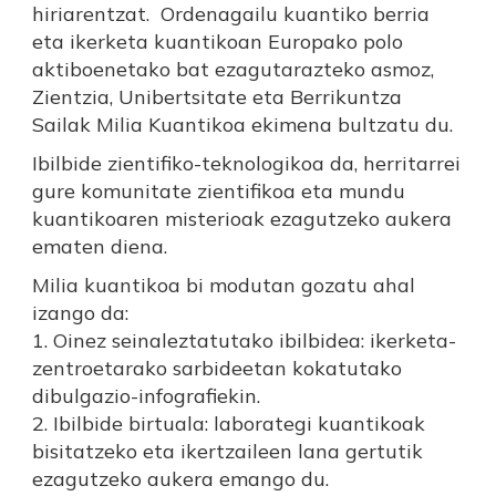
hiriarentzat. Ordenagailu kuantiko berria
eta ikerketa kuantikoan Europako polo
aktiboenetako bat ezagutarazteko asmoz,
Zientzia, Unibertsitate eta Berrikuntza
Sailak Milia Kuantikoa ekimena bultzatu du.
Ibilbide zientifiko-teknologikoa da, herritarrei
gure komunitate zientifikoa eta mundu
kuantikoaren misterioak ezagutzeko aukera
ematen diena.
Milia kuantikoa bi modutan gozatu ahal
izango da:
1. Oinez seinaleztatutako ibilbidea: ikerketa-
zentroetarako sarbideetan kokatutako
dibulgazio-infografiekin.
2. Ibilbide birtuala: laborategi kuantikoak
bisitatzeko eta ikertzaileen lana gertutik
ezagutzeko aukera emango du.