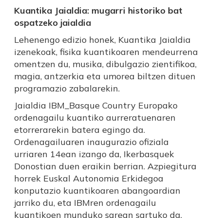
Kuantika Jaialdia: mugarri historiko bat
ospatzeko jaialdia
Lehenengo edizio honek, Kuantika Jaialdia
izenekoak, fisika kuantikoaren mendeurrena
omentzen du, musika, dibulgazio zientifikoa,
magia, antzerkia eta umorea biltzen dituen
programazio zabalarekin.
Jaialdia IBM_Basque Country Europako
ordenagailu kuantiko aurreratuenaren
etorrerarekin batera egingo da.
Ordenagailuaren inaugurazio ofiziala
urriaren 14ean izango da, Ikerbasquek
Donostian duen eraikin berrian. Azpiegitura
horrek Euskal Autonomia Erkidegoa
konputazio kuantikoaren abangoardian
jarriko du, eta IBMren ordenagailu
kuantikoen munduko sarean sartuko da.