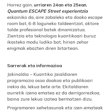
Horrez gain,
urriaren 24an eta 25ean
,
Quantum ESCAPE Street esperientzia
eskainiko da, aire zabaleko eta doako escape
room bat, 6-8 laguneko taldeentzat, aktore
talde profesional batek dinamizatua.
Zientzia eta teknologia kuantikoari buruz
ikasteko modu ludiko bat, hirian zehar
enigmak ebazten diren bitartean.
Sarrerak eta informazioa
Jakinaldia – Kuantika Jaialdiaren
programazio osoa doakoa eta publikoari
irekia da, lekua bete arte. Ekitaldiaren
aurretik izena ematea ez da derrigorrezkoa,
baina zure lekua izatea bermatzen dizu.
Programaren xehetasunak eta izen-emateak