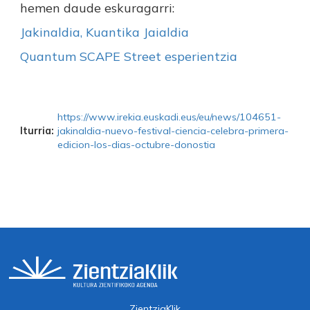
hemen daude eskuragarri:
Jakinaldia, Kuantika Jaialdia
Quantum SCAPE Street esperientzia
https://www.irekia.euskadi.eus/eu/news/104651-
Iturria:
jakinaldia-nuevo-festival-ciencia-celebra-primera-
edicion-los-dias-octubre-donostia
ZientziaKlik