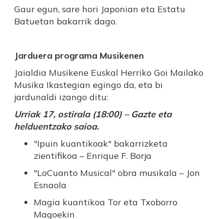
Gaur egun, sare hori Japonian eta Estatu
Batuetan bakarrik dago.
Jarduera programa Musikenen
Jaialdia Musikene Euskal Herriko Goi Mailako
Musika Ikastegian egingo da, eta bi
jardunaldi izango ditu:
Urriak 17, ostirala (18:00) – Gazte eta
helduentzako saioa.
"Ipuin kuantikoak" bakarrizketa
zientifikoa – Enrique F. Borja
"LoCuanto Musical" obra musikala – Jon
Esnaola
Magia kuantikoa Tor eta Txoborro
Magoekin