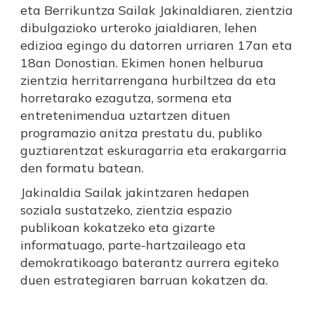
eta Berrikuntza Sailak Jakinaldiaren, zientzia
dibulgazioko urteroko jaialdiaren, lehen
edizioa egingo du datorren urriaren 17an eta
18an Donostian. Ekimen honen helburua
zientzia herritarrengana hurbiltzea da eta
horretarako ezagutza, sormena eta
entretenimendua uztartzen dituen
programazio anitza prestatu du, publiko
guztiarentzat eskuragarria eta erakargarria
den formatu batean.
Jakinaldia Sailak jakintzaren hedapen
soziala sustatzeko, zientzia espazio
publikoan kokatzeko eta gizarte
informatuago, parte-hartzaileago eta
demokratikoago baterantz aurrera egiteko
duen estrategiaren barruan kokatzen da.