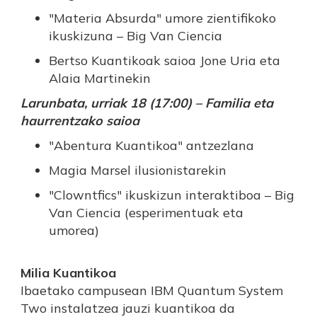
"Materia Absurda" umore zientifikoko
ikuskizuna – Big Van Ciencia
Bertso Kuantikoak saioa Jone Uria eta
Alaia Martinekin
Larunbata, urriak 18 (17:00) – Familia eta
haurrentzako saioa
"Abentura Kuantikoa" antzezlana
Magia Marsel ilusionistarekin
"Clowntfics" ikuskizun interaktiboa – Big
Van Ciencia (esperimentuak eta
umorea)
Milia Kuantikoa
Ibaetako campusean IBM Quantum System
Two instalatzea jauzi kuantikoa da