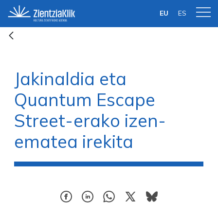
Eduki nagusira joan
EU
ES
Jakinaldia eta
Quantum Escape
Street-erako izen-
ematea irekita